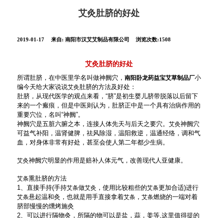
艾灸肚脐的好处
2019-01-17
来自:
南阳市汉艾艾制品有限公司
浏览次数:1508
艾灸肚脐的好处
所谓肚脐，在中医里学名叫做神阙穴，
小
南阳卧龙药益宝艾草制品厂
编今天给大家说说
肚脐的方法及好处：
艾灸
肚脐，从现代医学的观点来看，“脐”是初生婴儿脐带脱落以后留下
来的一个瘢痕，但是中医则认为，肚脐正中是一个具有治病作用的
重要穴位，名叫“神阙”。
神阙穴是五脏六腑之本，连接人体先天与后天之要穴。
神阙穴
艾灸
可益气补阳，温肾健脾，祛风除湿，温阳救逆，温通经络，调和气
血，对身体非常有好处，甚至会使人第二年都少生病。
神阙穴明显的作用是赔补人体元气，改善现代人亚健康。
艾灸
熏肚脐的方法
艾条
1、直接手持(手持
做
，使用比较粗些的
更加合适)进行
艾条
艾灸
艾条
悬起温和灸，也就是用手直接拿着
，
燃烧的一端对着
艾条
艾条
艾条
脐部慢慢的燻烤施灸
2、可以进行隔物灸，所隔的物可以是盐，蒜，姜等,这里值得提的