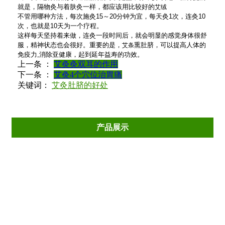
就是，隔物灸与着肤灸一样，都应该用比较好的
艾绒
不管用哪种方法，每次施灸15～20分钟为宜，每天灸1次，连灸10
次，也就是10天为一个疗程。
这样每天坚持着来做，连灸一段时间后，就会明显的感觉身体很舒
服，精神状态也会很好。重要的是，
熏肚脐，可以提高人体的
艾条
免疫力,消除亚健康，起到延年益寿的功效。
上一条 ：
艾灸灸双耳的作用
下一条 ：
艾灸4个穴位治胃痛
关键词：
艾灸肚脐的好处
产品展示
艾条系列
艾柱系列
艾绒系列
艾灸器具
各种比例艾绒系列