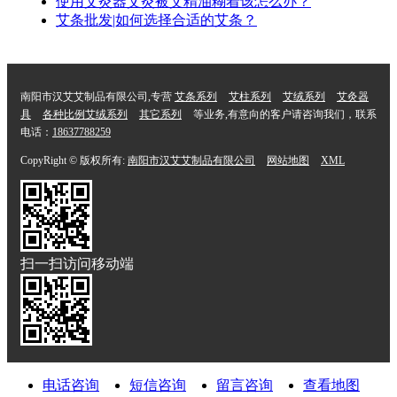
使用艾灸器艾灸被艾精油糊着该怎么办？
艾条批发|如何选择合适的艾条？
南阳市汉艾艾制品有限公司,专营
艾条系列
艾柱系列
艾绒系列
艾灸器
具
各种比例艾绒系列
其它系列
等业务,有意向的客户请咨询我们，联系
电话：
18637788259
CopyRight © 版权所有:
南阳市汉艾艾制品有限公司
网站地图
XML
扫一扫访问移动端
电话咨询
短信咨询
留言咨询
查看地图