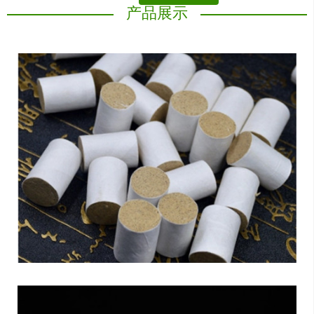
产品展示
冒产品，并有许多不良商家在网络上假冒
汉医销售艾条等艾制品，通过恶意夸大艾
绒纯度.吸引消费者眼球，以及用低比例艾
绒以次充好获得高额利润等，侵害广大艾
灸受益人的切身利益，因此我公司决定
将“汉医”更名为“汉艾”，且以申请专利，
请新老顾客购买时注意分辨真假，认
准“汉艾” 。
南阳市汉艾艾制品有限公司(原南阳市卧
龙汉医艾绒厂)通过多年发展，现公司拥
有四个艾草山地，两个大型艾绒提取车
间，数十亩专业艾草陈放仓库，五个自动
化艾条卷制车间，成为河南省知名的艾草
制品生产加工基地。
南阳市汉艾艾制品有限公司坚持弘扬艾灸
文化，以科技为龙头，以创新为灵魂，以
健康需求为导向，全心全意致力于艾制品