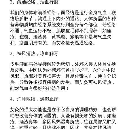
2、疏通经络，活血行瘀
我们的身体布满着经络，而经络是运行全身气血，联
络脏腑肢节，沟通上下内外的通路。人体所需的各种
营养物质均由经络系统支行到全身每个部位，若经络
不通，气血运行不畅，肌肤皮毛得不到濡养！如痤
疮、雀斑、酒渣鼻、黄褐斑、瘢痕等都是与气血失
和、瘀血阴滞有关。而艾灸擅长温通经络。
3、祛风清热，凉血解毒
皮毛颜面与外界接触较为密切，外邪入侵人体首先殃
及皮毛。中医认为外感邪气首推“六淫”。六淫之中以
风邪、热邪对美容损害大，且易化毒人血，使血分炽
热，导致许多损容疾病的发生。而艾灸可祛风清热，
能对气血有很好的补益作用！
4、消肿散结，燥湿止痒
艾灸的强大功能也是在于它自身的调理功效，也会帮
助您改善身体的问题的。某些有损美容的疾病，如痤
疮、酒渣鼻等，多因风热湿毒所致，往往局部又肿又
痒，时重时轻，且缠绵不愈。因此，艾灸在祛风清