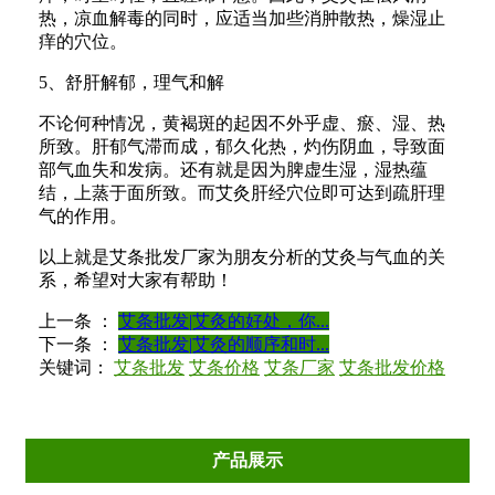
热，凉血解毒的同时，应适当加些消肿散热，燥湿止
痒的穴位。
5、舒肝解郁，理气和解
不论何种情况，黄褐斑的起因不外乎虚、瘀、湿、热
所致。肝郁气滞而成，郁久化热，灼伤阴血，导致面
部气血失和发病。还有就是因为脾虚生湿，湿热蕴
结，上蒸于面所致。而艾灸肝经穴位即可达到疏肝理
气的作用。
以上就是艾条批发厂家为朋友分析的艾灸与气血的关
系，希望对大家有帮助！
上一条 ：
艾条批发|艾灸的好处，你...
下一条 ：
艾条批发|艾灸的顺序和时...
关键词：
艾条批发
艾条价格
艾条厂家
艾条批发价格
产品展示