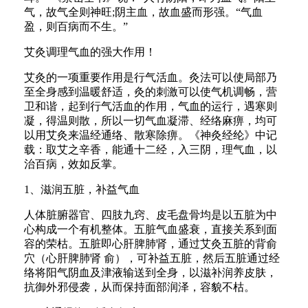
气，故气全则神旺;阴主血，故血盛而形强。“气血
盈，则百病而不生。”
艾灸调理气血的强大作用！
艾灸的一项重要作用是行气活血。灸法可以使局部乃
至全身感到温暖舒适，灸的刺激可以使气机调畅，营
卫和谐，起到行气活血的作用，气血的运行，遇寒则
凝，得温则散，所以一切气血凝滞、经络麻痹，均可
以用艾灸来温经通络、散寒除痹。《神灸经纶》中记
载：取艾之辛香，能通十二经，入三阴，理气血，以
治百病，效如反掌。
1、滋润五脏，补益气血
人体脏腑器官、四肢九窍、皮毛盘骨均是以五脏为中
心构成一个有机整体。五脏气血盛衰，直接关系到面
容的荣枯。五脏即心肝脾肺肾，通过艾灸五脏的背俞
穴（心肝脾肺肾 俞），可补益五脏，然后五脏通过经
络将阳气阴血及津液输送到全身，以滋补润养皮肤，
抗御外邪侵袭，从而保持面部润泽，容貌不枯。