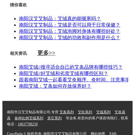
猜你喜欢
南阳汉艾艾制品：艾绒真的能驱寒吗？
南阳汉艾艾制品：艾绒是否可以用于日常保健？
南阳汉艾艾制品：艾绒泡脚对身体有哪些好处？
南阳汉艾艾制品：艾绒的功效和副作用是什么？
更多>>
相关资讯
南阳艾绒//搜寻适合自己的艾条品牌有哪些技巧？
南阳艾绒//好艾绒和劣质艾绒有哪些区别？
跟着南阳艾绒一起看看艾灸顺序、灸时间、注意事项等
南阳艾绒：艾条如何存放保养好？
南阳市汉艾艾制品有限公司,专营
艾条系列
艾柱系列
艾绒系列
艾灸器
具
各种比例艾绒系列
其它系列
等业务,有意向的客户请咨询我们，联系
电话：
18637788259
CopyRight © 版权所有:
南阳市汉艾艾制品有限公司
网站地图
XML