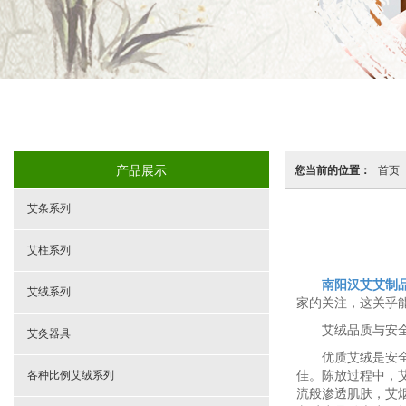
产品展示
您当前的位置：
首页
艾条系列
艾柱系列
南阳汉艾艾制
艾绒系列
家的关注，这关乎
艾绒品质与安
艾灸器具
优质艾绒是安
各种比例艾绒系列
佳。陈放过程中，艾
流般渗透肌肤，艾