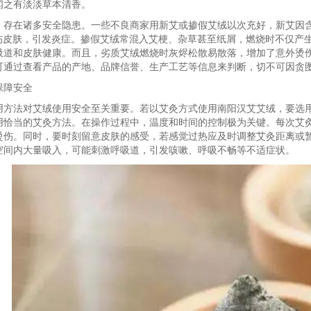
闻之有淡淡草本清香。
，存在诸多安全隐患。一些不良商家用新艾或掺假艾绒以次充好，新艾因
灼伤皮肤，引发炎症。掺假艾绒常混入艾梗、杂草甚至纸屑，燃烧时不仅产
吸道和皮肤健康。而且，劣质艾绒燃烧时灰烬松散易散落，增加了意外烫
可通过查看产品的产地、品牌信誉、生产工艺等信息来判断，切不可因贪
保障安全
用方法对艾绒使用安全至关重要。若以艾灸方式使用南阳汉艾艾绒，要选
恰当的艾灸方法。在操作过程中，温度和时间的控制极为关键。每次艾灸时间不
烫伤。同时，要时刻留意皮肤的感受，若感觉过热应及时调整艾灸距离或
空间内大量吸入，可能刺激呼吸道，引发咳嗽、呼吸不畅等不适症状。