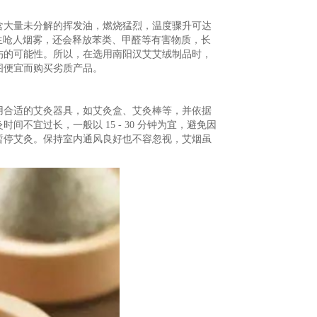
含大量未分解的挥发油，燃烧猛烈，温度骤升可达
生呛人烟雾，还会释放苯类、甲醛等有害物质，长
伤的可能性。所以，在选用南阳汉艾艾绒制品时，
图便宜而购买劣质产品。
用合适的艾灸器具，如艾灸盒、艾灸棒等，并依据
宜过长，一般以 15 - 30 分钟为宜，避免因
暂停艾灸。保持室内通风良好也不容忽视，艾烟虽