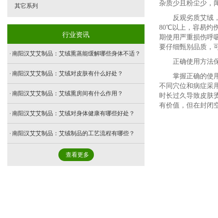
杂质少且粉尘少，
其它系列
反观劣质艾绒
80℃以上，容易
行业资讯
期使用严重损伤呼
要仔细甄别品质，
南阳汉艾艾制品：艾绒熏蒸能缓解哪些身体不适？
正确使用方法
南阳汉艾艾制品：艾绒对皮肤有什么好处？
掌握正确的使
不同穴位和病症采用
南阳汉艾艾制品：艾绒熏房间有什么作用？
时长过久导致皮肤
有价值，但在封闭
南阳汉艾艾制品：艾绒对身体健康有哪些好处？
南阳汉艾艾制品：艾绒制品的工艺流程有哪些？
查看更多