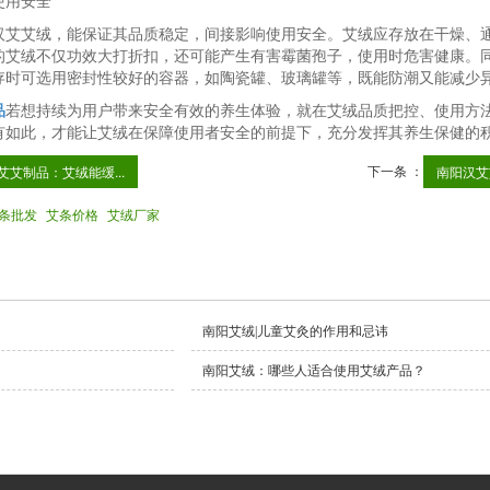
使用安全
汉艾艾绒，能保证其品质稳定，间接影响使用安全。艾绒应存放在干燥、
的艾绒不仅功效大打折扣，还可能产生有害霉菌孢子，使用时危害健康。
存时可选用密封性较好的容器，如陶瓷罐、玻璃罐等，既能防潮又能减少异
品
若想持续为用户带来安全有效的养生体验，就在艾绒品质把控、使用方
有如此，才能让艾绒在保障使用者安全的前提下，充分发挥其养生保健的
下一条 ：
艾艾制品：艾绒能缓...
南阳汉艾
条批发
艾条价格
艾绒厂家
南阳艾绒|儿童艾灸的作用和忌讳
南阳艾绒：哪些人适合使用艾绒产品？