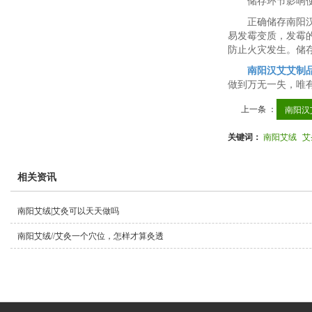
储存环节影响
正确储存南阳
易发霉变质，发霉
防止火灾发生。储
南阳汉艾艾制
做到万无一失，唯
上一条 ：
南阳汉
关键词：
南阳艾绒
艾
相关资讯
南阳艾绒|艾灸可以天天做吗
南阳艾绒//艾灸一个穴位，怎样才算灸透