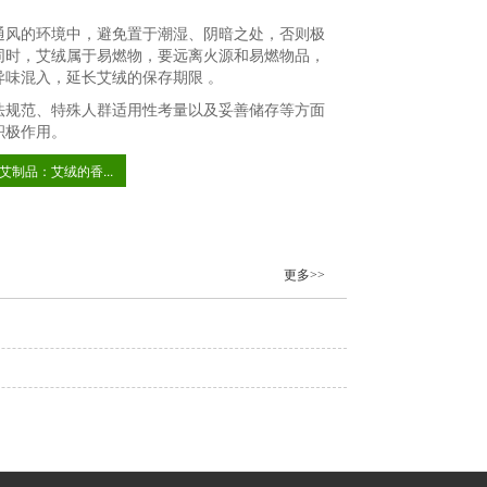
通风的环境中，避免置于潮湿、阴暗之处，否则极
同时，艾绒属于易燃物，要远离火源和易燃物品，
味混入，延长艾绒的保存期限 。
法规范、特殊人群适用性考量以及妥善储存等方面
积极作用。
艾制品：艾绒的香...
更多>>