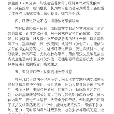
蒸腹部 15-20 分钟，能快速温暖脾胃，缓解寒气对胃肠的刺
激，减轻腹胀、腹泻症状；长期脾胃虚弱者定期熏蒸，还能逐
步改善消化吸收功能，减少积食、嗳气等不适。
四、呼吸道轻微不适：温肺散寒缓解咳嗽
在呼吸道轻微不适时，南阳汉艾艾制品的艾绒熏蒸可通过
温肺散寒、化痰发挥作用。对于风寒感冒初期的鼻塞、流清
涕、轻微咳嗽，以及慢性支气管炎患者的秋冬干咳、痰多清稀
等症状，熏蒸胸部（膻中穴周围）或背部（肺俞穴），能借助
艾草的温热与芳香之气，舒缓呼吸道黏膜，促进痰液排出，减
轻咳嗽、胸闷不适。尤其在秋冬季节，用南阳汉艾艾绒熏蒸室
内或直接熏蒸呼吸道相关穴位，还能增强呼吸道抵抗力，减少
风寒侵袭引发的感冒、咳嗽频次。
五、亚健康疲劳：祛湿提神改善状态
针对现代人群的亚健康疲劳，南阳汉艾艾制品的艾绒熏蒸
能起到祛湿提神的作用。长期熬夜、压力大易导致身体湿气堆
积、气血不畅，出现精神萎靡、四肢乏力、睡眠质量差等问
题，此时熏蒸腰背部或足底，可通过温热刺激疏通经络，排出
体内湿气，促进气血运行，改善全身疲劳感。例如熬夜后用南
阳汉艾艾绒熏蒸足底 30 分钟，能刺激足底穴位，缓解下肢水
肿、乏力，同时帮助调节神经系统，改善多梦等睡眠问题，让