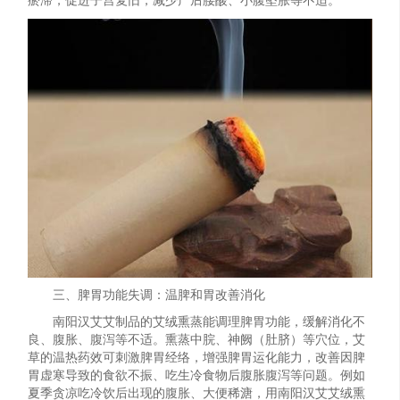
瘀滞，促进子宫复旧，减少产后腰酸、小腹坠胀等不适。
三、脾胃功能失调：温脾和胃改善消化
南阳汉艾艾制品的艾绒熏蒸能调理脾胃功能，缓解消化不
良、腹胀、腹泻等不适。熏蒸中脘、神阙（肚脐）等穴位，艾
草的温热药效可刺激脾胃经络，增强脾胃运化能力，改善因脾
胃虚寒导致的食欲不振、吃生冷食物后腹胀腹泻等问题。例如
夏季贪凉吃冷饮后出现的腹胀、大便稀溏，用南阳汉艾艾绒熏