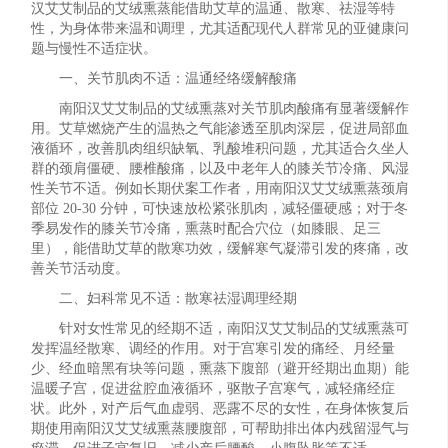
汉艾艾制品的艾绒熏蒸能借助艾草的温通、散寒、祛湿等特
性，为身体带来温和调理，尤其适配现代人群常见的亚健康问
题与慢性不适症状。
一、关节肌肉不适：温通经络缓解酸痛
南阳汉艾艾制品的艾绒熏蒸对关节肌肉酸痛有显著缓解作
用。艾草燃烧产生的温热之气能渗透至肌肉深层，促进局部血
液循环，改善肌肉组织缺氧、乳酸堆积问题，尤其适合久坐人
群的颈肩僵硬、腰椎酸痛，以及中老年人的膝关节冷痛、风湿
性关节不适。例如长期伏案工作者，用南阳汉艾艾绒熏蒸颈肩
部位 20-30 分钟，可快速放松紧张肌肉，减轻僵硬感；对于冬
季易发作的膝关节冷痛，熏蒸时配合穴位（如膝眼、足三
里），能借助艾草的散寒功效，缓解寒气凝滞引发的疼痛，改
善关节活动度。
二、妇科常见不适：散寒祛湿调理经期
针对女性常见的经期不适，南阳汉艾艾制品的艾绒熏蒸可
发挥温经散寒、调经的作用。对于宫寒引发的痛经、月经量
少、经血暗黑有块等问题，熏蒸下腹部（避开经期出血期）能
温暖子宫，促进盆腔血液循环，驱散子宫寒气，减轻痛经症
状。此外，对产后气血虚弱、恶露不尽的女性，在身体恢复后
期使用南阳汉艾艾绒熏蒸腰腹部，可帮助排出体内残留湿气与