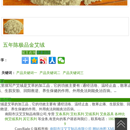
五年陈极品金艾绒
留言咨询
更多信息
分享：
关键词：
产品关键词一
产品关键词二
产品关键词三
摘要
这里填写产艾绒是艾草的加工品，它的功效主要有:通经活络、温经止血，散寒
痛、生肌安胎、回阳救逆
产品介绍
艾绒是艾草的加工品，它的功效主要有:通经活络、温经止血，散寒止痛、生肌安胎、
阳救逆、养生保健的作用。外用灸法则能灸治百病。…
南阳市汉艾艾制品有限公司,专营
艾条系列
艾柱系列
艾绒系列
艾灸器具
各种比
例艾绒系列
其它系列
等业务,有意向的客户请咨询我们，联系电话：
1863778825
9
CopyRight © 版权所有:
南阳市汉艾艾制品有限公司
网站地图
XML