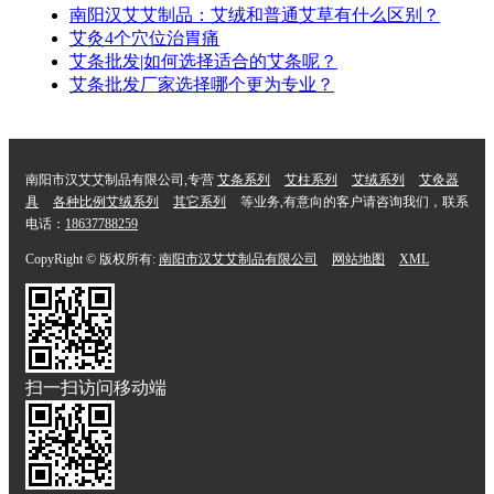
南阳汉艾艾制品：艾绒和普通艾草有什么区别？
艾灸4个穴位治胃痛
艾条批发|如何选择适合的艾条呢？
艾条批发厂家选择哪个更为专业？
南阳市汉艾艾制品有限公司,专营
艾条系列
艾柱系列
艾绒系列
艾灸器
具
各种比例艾绒系列
其它系列
等业务,有意向的客户请咨询我们，联系
电话：
18637788259
CopyRight © 版权所有:
南阳市汉艾艾制品有限公司
网站地图
XML
扫一扫访问移动端