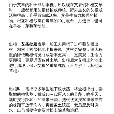
由于艾草的种子成活率低，所以现在艾农们种植艾草
时，一般都是用艾根移植或种植。野外生长的艾根成
活率很高，几乎百%成活率。艾是生命力极强的植
物。根茎种植尽量在每年的10月底至11月进行，也可
在早春，芽苞萌动前。
出根：
艾条批发
表示一般工人用耙子进行蕲艾根出
根，相对于机器翻地出根来说，艾根更完整，很大程
度的降低断根情况（成活率更高），更美观，生命力
更顽强，更易适应各种土地。出根后对艾根上的沙土
进行清理，保证艾根的重量纯度（不含沙土，其他杂
草根）
出根时，需挖取多年生地下根状茎，将全根挖出，选
取嫩的根状茎，截成10～12厘米长的节段，晾半天，
栽时按行距40～50厘米开沟，把根状茎按20厘米左右
的株距平放于沟内，再覆盖土镇压，栽后应及时浇
水，出苗后要注意及时松土除草和追肥。