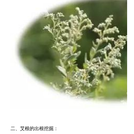
二、艾根的出根挖掘：