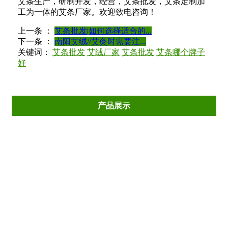
艾条生产，研制开发，经营，艾条批发，艾条定制加
工为一体的艾条厂家。欢迎致电咨询！
上一条 ：
艾条批发|如何选择适合的...
下一条 ：
南阳艾绒//艾灸时需要注...
关键词：
艾条批发
艾绒厂家
艾条批发
艾条哪个牌子
好
产品展示
艾条系列
艾柱系列
艾绒系列
艾灸器具
各种比例艾绒系列
其它系列